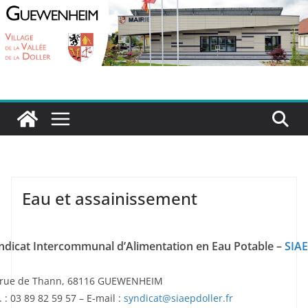
Passer
au
contenu
Eau et assainissement
ndicat Intercommunal d’Alimentation en Eau Potable –
SIA
 rue de Thann, 68116 GUEWENHEIM
. : 03 89 82 59 57 – E-mail :
syndicat@siaepdoller.fr