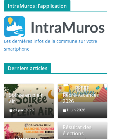
IntraMuros: l’application
Les dernières infos de la commune sur votre
smartphone
Derniers articles
Soirée en plein
Récré-vacances
air
2026
29 juin 2026
1 juin 2026
Résultat des
élections